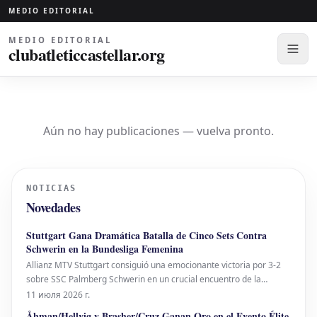
MEDIO EDITORIAL
MEDIO EDITORIAL
clubatleticcastellar.org
Aún no hay publicaciones — vuelva pronto.
NOTICIAS
Novedades
Stuttgart Gana Dramática Batalla de Cinco Sets Contra
Schwerin en la Bundesliga Femenina
Allianz MTV Stuttgart consiguió una emocionante victoria por 3-2
sobre SSC Palmberg Schwerin en un crucial encuentro de la
Bundesliga Femenina de Voleibol, poniendo fin a la temporada
11 июля 2026 г.
regular. El partido estuvo lleno de giros, comenzando con Schwerin
Åhman/Hellvig y Brasher/Cruz Ganan Oro en el Evento Élite