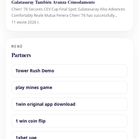
Galatasaray También Avanza Cómodamente
Chieri '76 Secures CEV Cup Final Spot; Galatasaray Also Advances
Comfortably Reale Mutua Fenera Chieri ’76 has successfully
advanced to the CEV Volleyball Cup final after a hard-fought five-
11 июля 2026 г.
set victory against Dresdner SC in the second leg of their semifinal
clash in Turin. The Italian squ
MENÚ
Partners
Tower Rush Demo
play mines game
1win original app download
1 win coin flip
1xbet uae