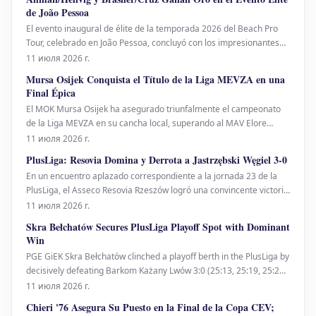
dominando el primer set por 25-19 gracias a
de João Pessoa
El evento inaugural de élite de la temporada 2026 del Beach Pro
Tour, celebrado en João Pessoa, concluyó con los impresionantes
triunfos de la dupla sueca David Åhman y Jonatan Hellvig, así como
11 июля 2026 г.
de la pareja estadounidense Taryn Brasher y Kristen Cruz, quienes
Mursa Osijek Conquista el Título de la Liga MEVZA en una
se alzaron con las medallas de oro
Final Épica
El MOK Mursa Osijek ha asegurado triunfalmente el campeonato
de la Liga MEVZA en su cancha local, superando al MAV Elore
Foxconn en una intensa final de dos horas y media que se extendió
11 июля 2026 г.
a los cinco sets. Mursa Osijek estableció inicialmente una sólida
PlusLiga: Resovia Domina y Derrota a Jastrzębski Węgiel 3-0
ventaja de 2-0, pero los contendient
En un encuentro aplazado correspondiente a la jornada 23 de la
PlusLiga, el Asseco Resovia Rzeszów logró una convincente victoria
por 3-0 sobre el JSW Jastrzębski Węgiel. El equipo local mostró una
11 июля 2026 г.
mayor eficacia en ataque y una superioridad destacada en la red,
Skra Bełchatów Secures PlusLiga Playoff Spot with Dominant
supera
Win
PGE GiEK Skra Bełchatów clinched a playoff berth in the PlusLiga by
decisively defeating Barkom Każany Lwów 3:0 (25:13, 25:19, 25:21)
in their Round 23 match. This dominant performance elevated
11 июля 2026 г.
Krzysztof Stelmach's squad to sixth place in the league standings.
Chieri '76 Asegura Su Puesto en la Final de la Copa CEV;
Skra maintained control thro